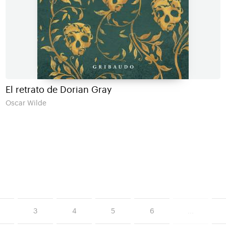
El retrato de Dorian Gray
Oscar Wilde
3
4
5
6
...