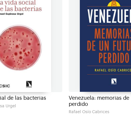
Venezuela: memorias de 
ial de las bacterias
perdido
sa Urgel
Rafael Osío Cabrices