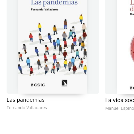
Las pandemias
La vida soc
Fernando Valladares
Manuel Espino