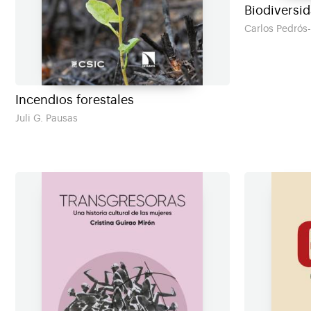
Biodiversi
Carlos Pedrós-
Incendios forestales
Juli G. Pausas