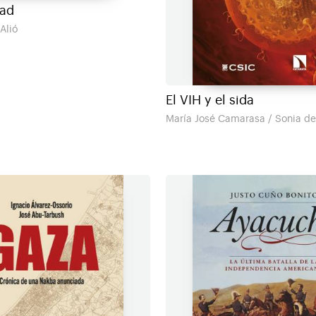
dad
Alió
El VIH y el sida
María José Camarasa / Sonia de