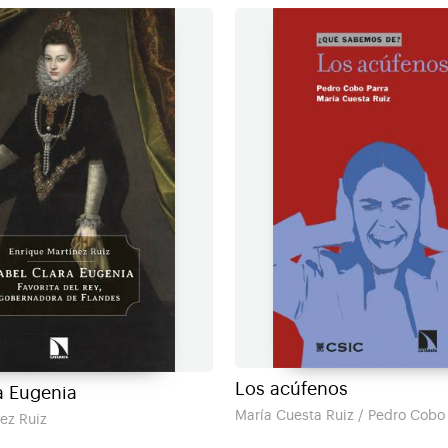
Los acúfenos
a Eugenia
María Cuesta Ruiz / Pedro Cobo
ez Ruiz