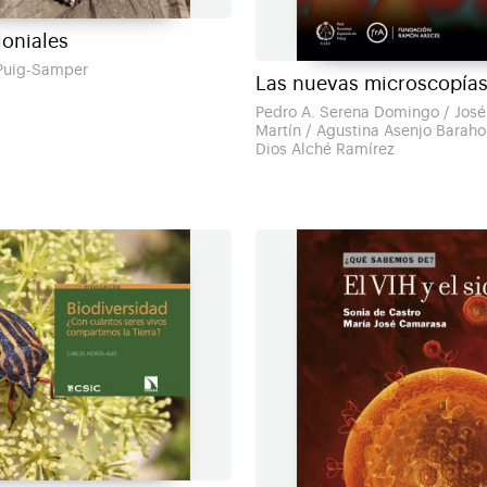
loniales
 Puig-Samper
Las nuevas microscopía
Pedro A. Serena Domingo / José
Martín / Agustina Asenjo Baraho
Dios Alché Ramírez