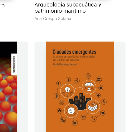
Arqueología subacuática y
ro
patrimonio marítimo
Ana Crespo Solana