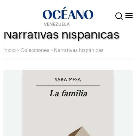
Narrativas hispánicas
Inicio
>
Colecciones
>
Narrativas hispánicas