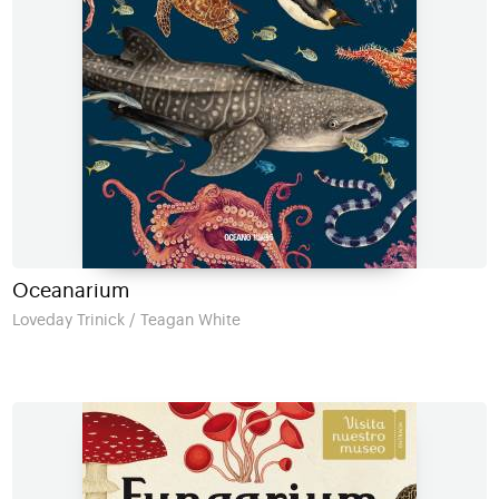
Oceanarium
Loveday Trinick / Teagan White