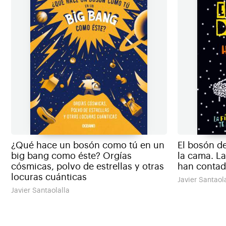
El bosón de
¿Qué hace un bosón como tú en un
la cama. La
big bang como éste? Orgías
han conta
cósmicas, polvo de estrellas y otras
locuras cuánticas
Javier Santaol
Javier Santaolalla