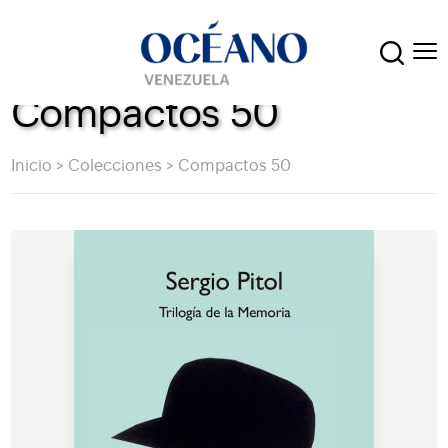
Compactos 50
Inicio
>
Colecciones
>
Compactos 50