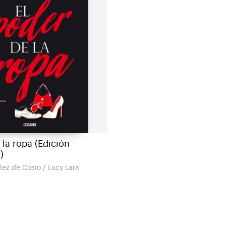
 la ropa (Edición
)
ez de Cosío / Lucy Lara