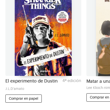
El experimento de Dustin
4ª edición
Matar a un
Lee Kkoch-ni
J.L.D'amato
Comprar en
Comprar en papel