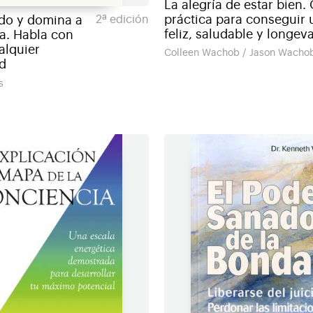
La alegría de estar bien.
práctica para conseguir 
ido y domina a
2ª edición
feliz, saludable y longev
ia. Habla con
alquier
Colleen Wachob / Jason Wacho
d
s