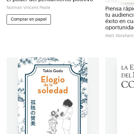
Norman Vincent Peale
Piensa ráp
tu audienc
Comprar en papel
éxito en cu
oportunida
Matt Abraham