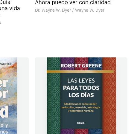
 Guía
Ahora puedo ver con claridad
una vida
Dr. Wayne W. Dyer / Wayne W. Dyer
a
b