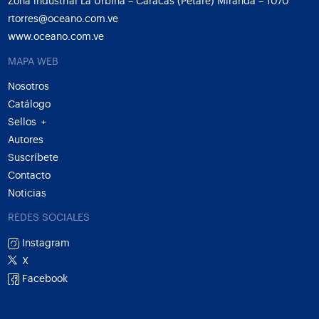
Zona industrial La Urbina – Caracas (Petare) Miranda – 1070
rtorres@oceano.com.ve
www.oceano.com.ve
MAPA WEB
Nosotros
Catálogo
Sellos
+
Autores
Suscríbete
Contacto
Noticias
REDES SOCIALES
Instagram
X
Facebook