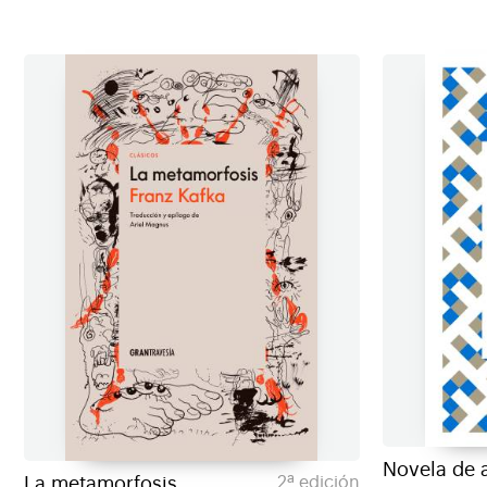
Novela de 
La metamorfosis
2ª edición