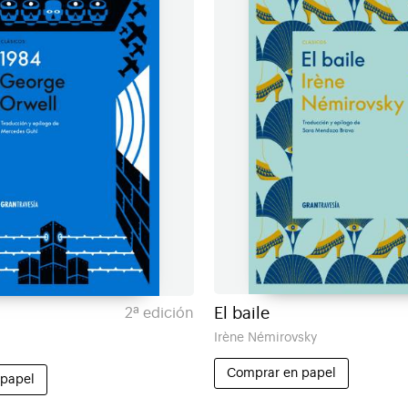
El baile
2ª edición
Irène Némirovsky
l
Comprar en papel
 papel