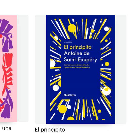
y una
El principito