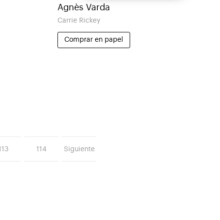
Agnès Varda
Carrie Rickey
Comprar en papel
113
114
Siguiente