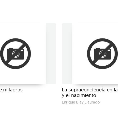
e milagros
La supraconciencia en la
y el nacimiento
Enrique Blay Llauradó