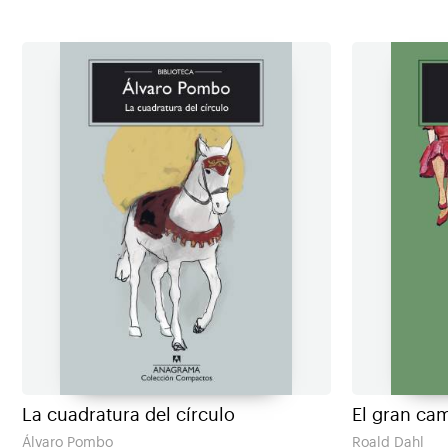
La cuadratura del círculo
El gran ca
Álvaro Pombo
Roald Dahl