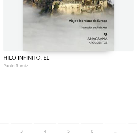
HILO INFINITO, EL
Paolo Rumiz
3
4
5
6
...