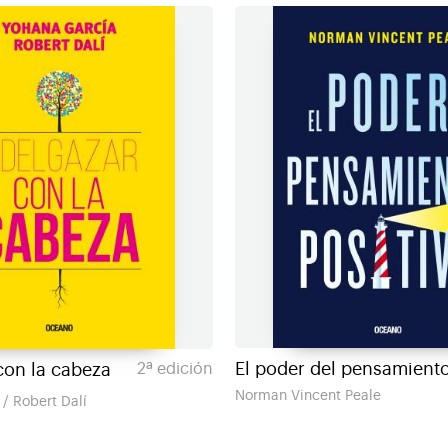
El poder del pensamiento
con la cabeza
2ª edición
Norman Vincent Peale
/ Robert Dalí