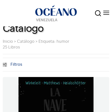
Catálogo
Inicio
>
Catálogo
>
Etiqueta: humor
25 Libros
Filtros