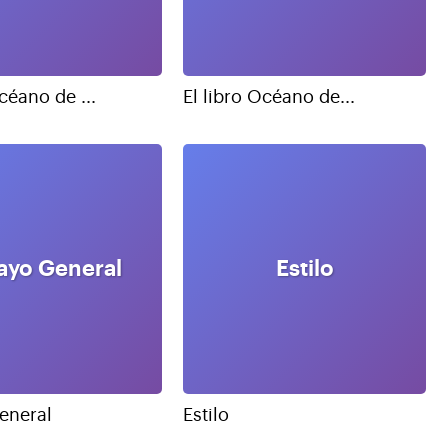
céano de ...
El libro Océano de...
ayo General
Estilo
eneral
Estilo