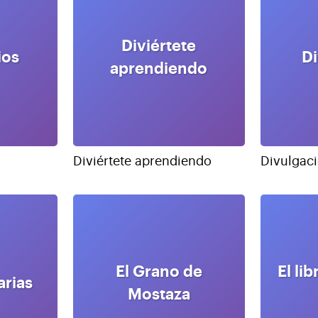
Diviértete
ios
D
aprendiendo
Diviértete aprendiendo
Divulgac
El Grano de
El li
arias
Mostaza